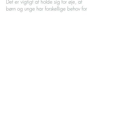
Det er vigtigt at holde sig for øje, at
børn og unge har forskellige behov for
socialt samvær. Nogle trives rigtig godt
i deres eget selskab og med deres
egne interesser, nogle trives med
enkelte venner og deres familier –
andre igen har store vennekredse og
gang i mange relationer. Forskellene
ses også blandt søskende – og igen er
det vigtigt at se på om det enkelte
barn trives. Børn og unge er helt
forskellige i deres sociale samspil.
Er du i tvivl, om dit barn eller unge
menneske er ensom eller mistrives, kan
det være nyttigt at tale med en
fagperson.
Læs mere om ensomhed blandt børn og
unge
her