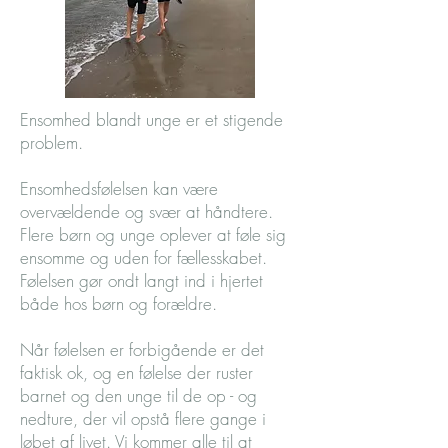
Ensomhed blandt unge er et stigende
problem.
Ensomhedsfølelsen kan være
overvældende og svær at håndtere.
Flere børn og unge oplever at føle sig
ensomme og uden for fællesskabet.
Følelsen gør ondt langt ind i hjertet
både hos børn og forældre.
Når følelsen er forbigående er det
faktisk ok, og en følelse der ruster
barnet og den unge til de op - og
nedture, der vil opstå flere gange i
løbet af livet. Vi kommer alle til at