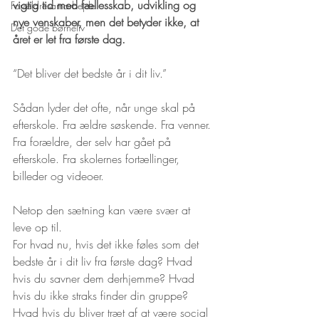
vigtig tid med fællesskab, udvikling og 
Forældresamarbejde
nye venskaber, men det betyder ikke, at 
Det gode børneliv
året er let fra første dag.
“Det bliver det bedste år i dit liv.”
Sådan lyder det ofte, når unge skal på 
efterskole. Fra ældre søskende. Fra venner. 
Fra forældre, der selv har gået på 
efterskole. Fra skolernes fortællinger, 
billeder og videoer. 
Netop den sætning kan være svær at 
leve op til.
For hvad nu, hvis det ikke føles som det 
bedste år i dit liv fra første dag? Hvad 
hvis du savner dem derhjemme? Hvad 
hvis du ikke straks finder din gruppe? 
Hvad hvis du bliver træt af at være social 