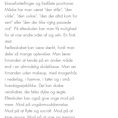
klassefortællinger og fastlåste positioner. 
Måske har man været “den stille”, “den 
vilde”, “den usikre”, “den der altid kom for 
sent” eller “den der ikke rigtig passede 
ind”. På efterskolen kan man få mulighed 
for at vise andre sider af sig selv. En frisk 
start. 
Fællesskabet kan være stærkt, fordi man 
deler så mange oplevelser. Man lærer 
hinanden at kende på en anden måde 
end i en almindelig skoleklasse. Man ser 
hinanden uden makeup, med morgenhår, 
i nederlag, i hjemve, i latter og i små 
hverdagsøjeblikke. Det kan skabe 
venskaber, der føles dybe og ægte.
Efterskolen kan også give unge mod på 
mere. Mod på ungdomsuddannelse. 
Mod på at flytte sig socialt. Mod på at 
tage ansvar. Mod på at sige sin mening. 