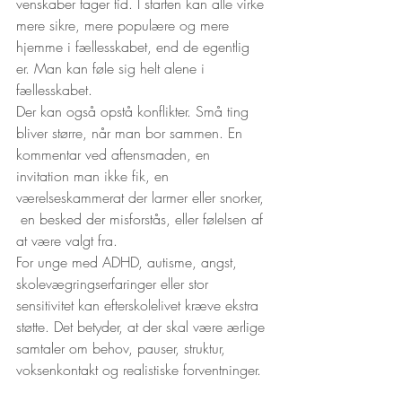
venskaber tager tid. I starten kan alle virke 
mere sikre, mere populære og mere 
hjemme i fællesskabet, end de egentlig 
er. Man kan føle sig helt alene i 
fællesskabet. 
Der kan også opstå konflikter. Små ting 
bliver større, når man bor sammen. En 
kommentar ved aftensmaden, en 
invitation man ikke fik, en 
værelseskammerat der larmer eller snorker, 
 en besked der misforstås, eller følelsen af 
at være valgt fra.
For unge med ADHD, autisme, angst, 
skolevægringserfaringer eller stor 
sensitivitet kan efterskolelivet kræve ekstra 
støtte. Det betyder, at der skal være ærlige 
samtaler om behov, pauser, struktur, 
voksenkontakt og realistiske forventninger.