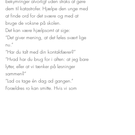
bekymringer alvorligt uden straks at gøre 
dem til katastrofer. Hjælpe den unge med 
at finde ord for det svære og med at 
bruge de voksne på skolen.
Det kan være hjælpsomt at sige:
“Det giver mening, at det føles svært lige 
nu.”
“Har du talt med din kontaktlærer?”
“Hvad har du brug for i aften: at jeg bare 
lytter, eller at vi tænker på løsninger 
sammen?”
“Lad os tage én dag ad gangen.”
Forældres ro kan smitte. Hvis vi som 
voksne kommer til at gå i panik, kan den 
unge føle, at situationen er endnu mere 
farlig eller forkert. Hvis vi derimod kan 
være rolige og nysgerrige, hjælper vi den 
unge med at få overblik og klare 
situationen. 