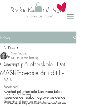
Indlæg
All Posts
Rikke Kaalund
All Posts
13. jun.
6 min læsning
Opstart på efterskole. Det
Coaching
MÅSKE bedste år i dit liv
Skolevægring
ADHD
Ensomhed
Opstart på efterskole kan være både 
Coaching af lærere
spændende, sårbart og overvældende. 
Coaching af børn og unge
For mange unge bliver efterskoleåret en 