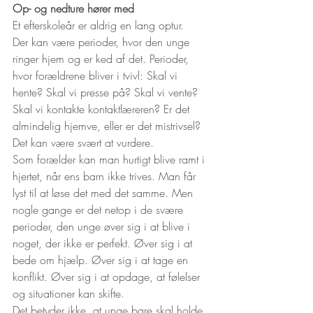
Op- og nedture hører med
Et efterskoleår er aldrig en lang optur.
Der kan være perioder, hvor den unge 
ringer hjem og er ked af det. Perioder, 
hvor forældrene bliver i tvivl: Skal vi 
hente? Skal vi presse på? Skal vi vente? 
Skal vi kontakte kontaktlæreren? Er det 
almindelig hjemve, eller er det mistrivsel?
Det kan være svært at vurdere.
Som forælder kan man hurtigt blive ramt i 
hjertet, når ens barn ikke trives. Man får 
lyst til at løse det med det samme. Men 
nogle gange er det netop i de svære 
perioder, den unge øver sig i at blive i 
noget, der ikke er perfekt. Øver sig i at 
bede om hjælp. Øver sig i at tage en 
konflikt. Øver sig i at opdage, at følelser 
og situationer kan skifte.
Det betyder ikke, at unge bare skal holde 