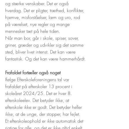
og stærke venskaber. Det er også 
hverdag. Det er pligter, træthed, konflikter, 
hjemve, misforståelser, larm og uro, rod 
på værelset, nye regler og mange 
mennesker tæt på hele tiden.
Når man bor, går i skole, spiser, sover, 
griner, græder og udvikler sig det samme 
sted, bliver livet intenst. Det kan være 
fantastisk. Og det kan være hammerhårdt.
Frafaldet fortæller også noget
Ifølge Efterskoleforeningens tal var 
frafaldet på efterskoler 13 procent i 
skoleåret 2024/25. Det er hver 8. 
efterskoleelev. Det betyder ikke, at 
efterskole ikke er godt. Det betyder heller 
ikke, at de unge, der stopper, har fejlet.
Et efterskoleophold er ikke automatisk det 
rigtige for alle, og det er ikke altid enkelt 